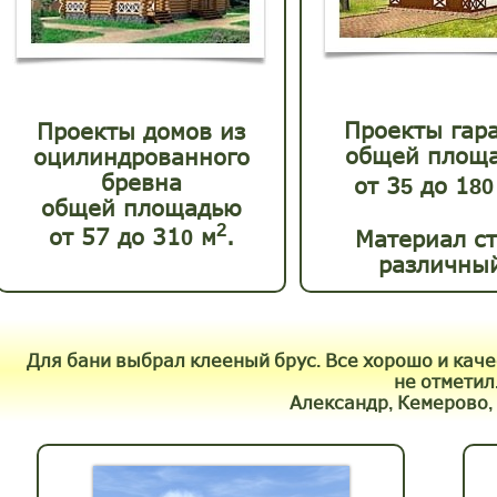
Проекты
гар
Проекты домов из
общей площ
оцилиндрованного
бревна
от
3
до
1
5
80
общей площадью
2
от
57
до
31
м
.
Материал ст
0
различны
Для
бани
выбрал
клееный
брус
Все
хорошо
и
каче
.
не
отметил
Александр
Кемерово
,
,