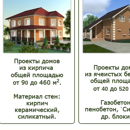
Проекты домов
Проекты до
из кирпича
из ячеистых б
общей площадью
общей площ
2
от
9
до
460
м
.
0
от
до
40
520
Материал стен:
Газобетон
кирпич
пенобетон,
Си
керамический,
`
силикатный.
др. блоки