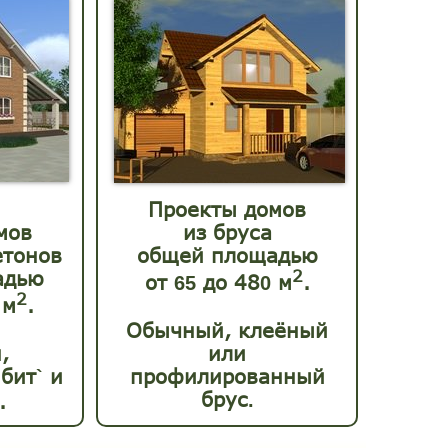
Проекты домов
мов
из бруса
етонов
общей площадью
адью
2
от
до
48
м
.
65
0
2
м
.
Обычный, клеёный
,
или
бит
и
профилированный
`
брус
.
.