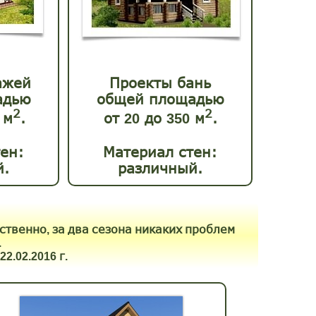
ажей
Проекты
бань
адью
общей площадью
2
2
м
.
от
до
м
.
20
350
ен:
Материал стен:
й.
различный.
Про
ственно
за
два
сезона
никаких
проблем
,
Д
.
г
 22.02.2016
.