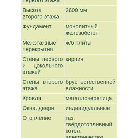
первого этажа
Высота
2600 мм
второго этажа
Фундамент
монолитный
железобетон
Межэтажные
ж/б плиты
перекрытия
Стены первого
кирпич
и цокольного
этажей
Стены второго
брус естественной
этажа
влажности
Кровля
металлочерепица
Окна, двери
индивидуальные
Отопление
газ,
твёрдотопливный
котёл,
электричество