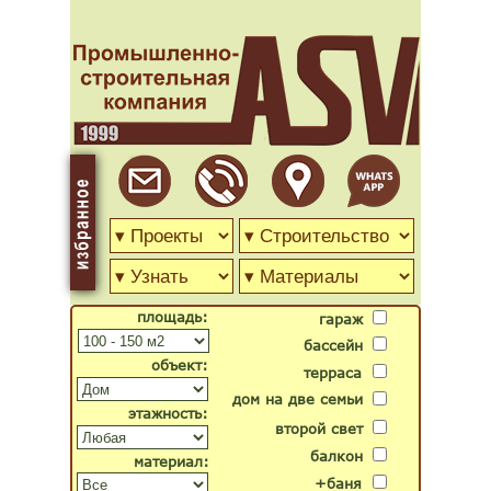
площадь:
гараж
бассейн
объект:
терраса
дом на две семьи
этажность:
второй свет
балкон
материал:
+баня