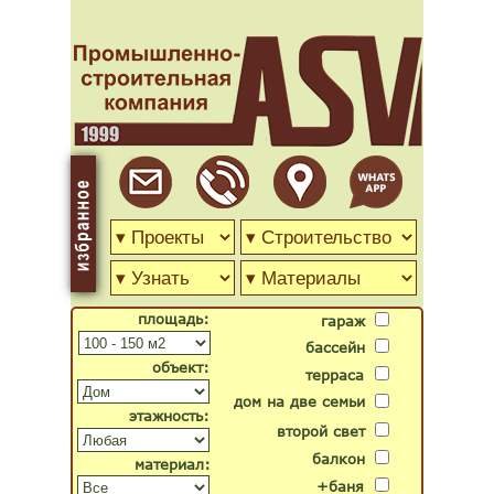
площадь:
гараж
бассейн
объект:
терраса
дом на две семьи
этажность:
второй свет
балкон
материал:
+баня