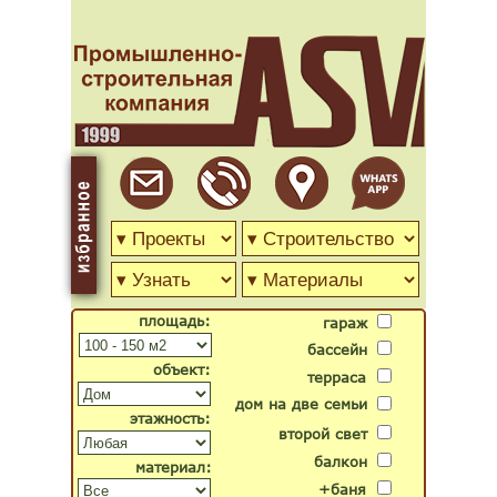
площадь:
гараж
бассейн
объект:
терраса
дом на две семьи
этажность:
второй свет
балкон
материал:
+баня