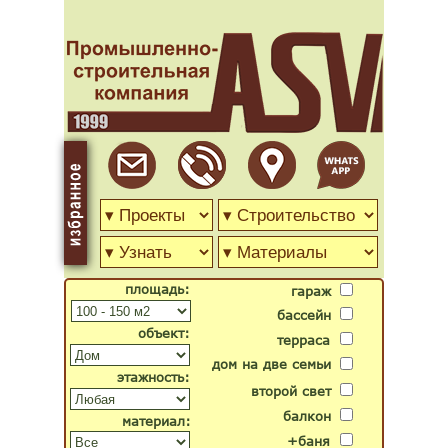
площадь:
гараж
бассейн
объект:
терраса
дом на две семьи
этажность:
второй свет
балкон
материал:
+баня