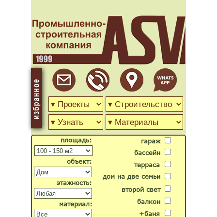
площадь:
гараж
бассейн
объект:
терраса
дом на две семьи
этажность:
второй свет
балкон
материал:
+баня