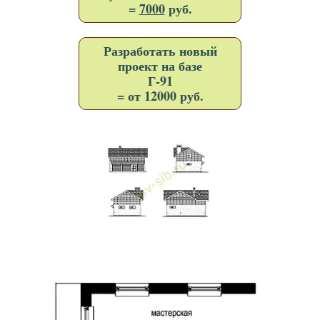
=
7000
руб.
Разработать новый
проект на базе
Г-91
= от 12000 руб.