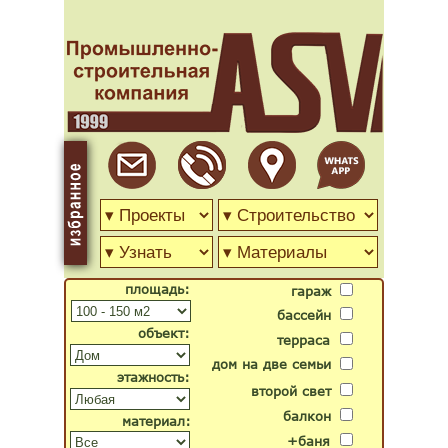
площадь:
гараж
бассейн
объект:
терраса
дом на две семьи
этажность:
второй свет
балкон
материал:
+баня