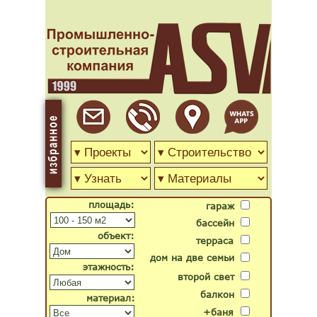
площадь:
гараж
бассейн
объект:
терраса
дом на две семьи
этажность:
второй свет
балкон
материал:
+баня