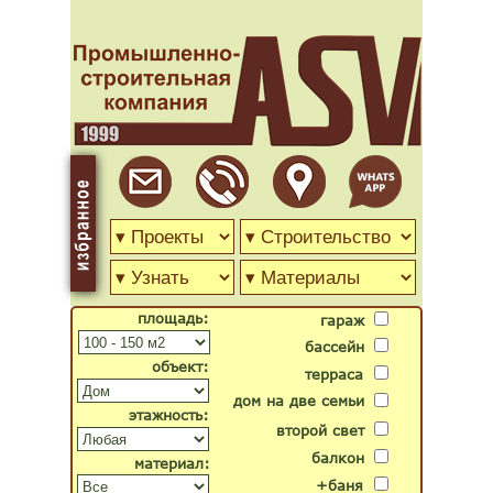
площадь:
гараж
бассейн
объект:
терраса
дом на две семьи
этажность:
второй свет
балкон
материал:
+баня