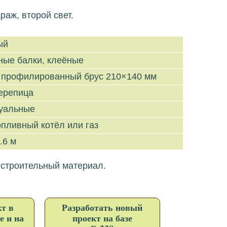
раж, второй свет.
ый
ные балки, клеёные
 профилированный брус 210×140 мм
черепица
уальные
пливный котёл или газ
.6 м
 строительный материал.
т в
Разработать новый
е и на
проект на базе