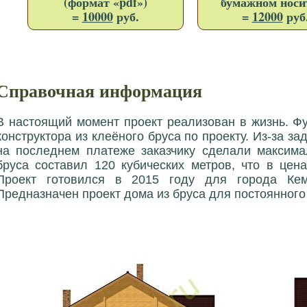
(формат «pdf»)
бумажном носи
=
10000
руб.
=
12000
руб
Справочная информация
В настоящий момент проект реализован в жизнь. Ф
конструктора из клеёного бруса по проекту. Из-за з
на последнем платеже заказчику сделали максима
бруса составил 120 кубических метров, что в цен
Проект готовился в 2015 году для города Кеме
Предназначен проект дома из бруса для постоянного