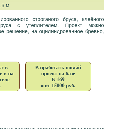
.6 м
рованного строганого бруса, клеёного
бруса с утеплителем. Проект можно
ое решение, на оцилиндрованное бревно,
т в
Разработать новый
е и на
проект на базе
теле
Б-169
.
= от 15000 руб.