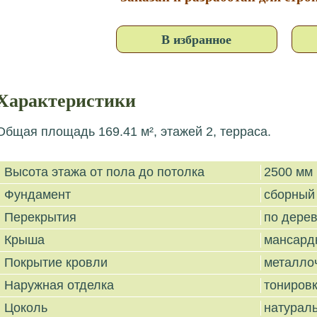
В избранное
Характеристики
Общая площадь 169.41 м², этажей 2, терраса.
Высота этажа от пола до потолка
2500 мм
Фундамент
сборный
Перекрытия
по дере
Крыша
мансард
Покрытие кровли
металло
Наружная отделка
тониров
Цоколь
натурал