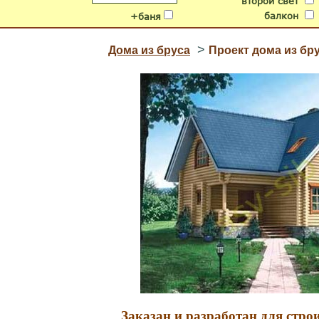
второй свет
балкон
+баня
>
Дома из бруса
Проект дома из бр
Заказан и разработан для строи