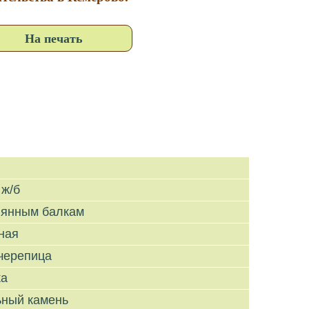
На печать
 ж/б
вянным балкам
ная
черепица
ка
ьный камень