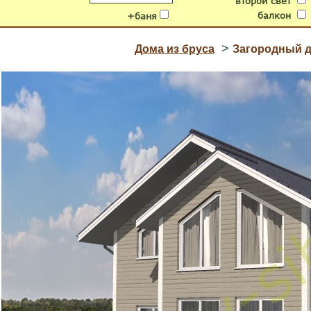
второй свет
балкон
+баня
>
Дома из бруса
Загородный д