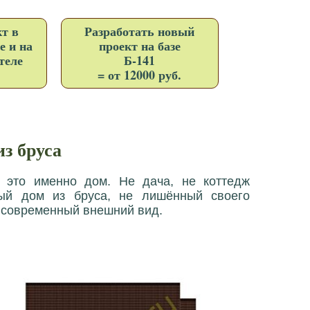
т в
Разработать новый
е и на
проект на базе
теле
Б-141
= от 12000 руб.
з бруса
 это именно дом. Не дача, не коттедж
ный дом из бруса, не лишённый своего
и современный внешний вид.