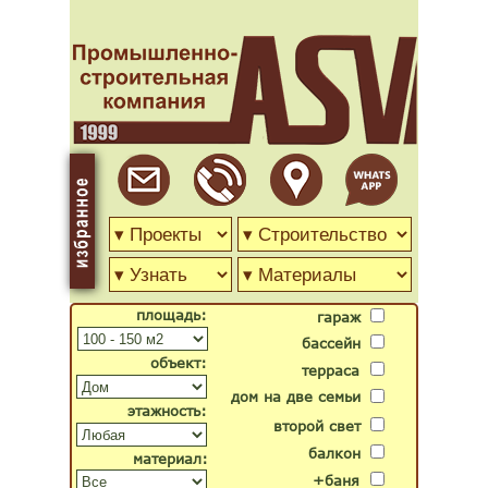
площадь:
гараж
бассейн
объект:
терраса
дом на две семьи
этажность:
второй свет
балкон
материал:
+баня