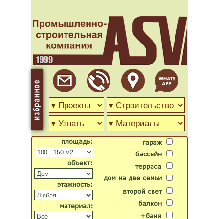
площадь:
гараж
бассейн
объект:
терраса
дом на две семьи
этажность:
второй свет
балкон
материал:
+баня