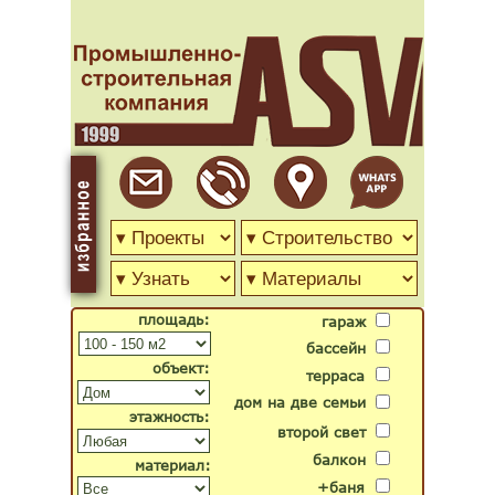
площадь:
гараж
бассейн
объект:
терраса
дом на две семьи
этажность:
второй свет
балкон
материал:
+баня