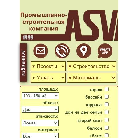
площадь:
гараж
бассейн
объект:
терраса
дом на две семьи
этажность:
второй свет
балкон
материал:
+баня