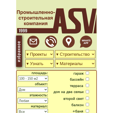
площадь:
гараж
бассейн
объект:
терраса
дом на две семьи
этажность:
второй свет
балкон
материал:
+баня