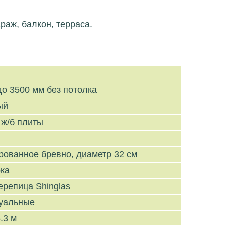
раж, балкон, терраса.
до 3500 мм без потолка
ый
 ж/б плиты
рованное бревно, диаметр 32 см
рка
ерепица Shinglas
уальные
.3 м