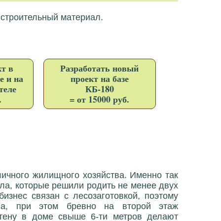
 строительный материал.
т в
Разработать новый
е и на
проект на базе
теле
КБ-180
.
= от 15000 руб.
личного жилищного хозяйства. Именно так
ула, которые решили родить не менее двух
изнес связан с лесозаготовкой, поэтому
ла, при этом бревно на второй этаж
тену в доме свыше 6-ти метров делают