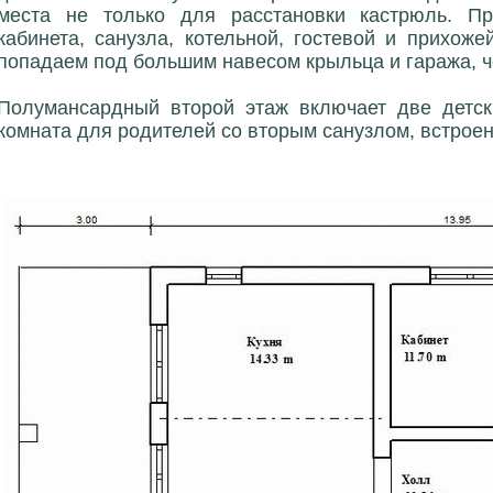
места не только для расстановки кастрюль. П
кабинета, санузла, котельной, гостевой и прихо
попадаем под большим навесом крыльца и гаража, ч
Полумансардный второй этаж включает две детск
комната для родителей со вторым санузлом, встрое