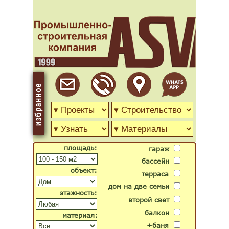
площадь:
гараж
бассейн
объект:
терраса
дом на две семьи
этажность:
второй свет
балкон
материал:
+баня