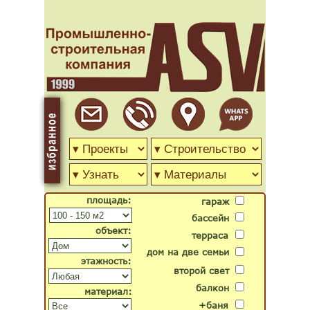
площадь:
гараж
бассейн
объект:
терраса
дом на две семьи
этажность:
второй свет
балкон
материал:
+баня