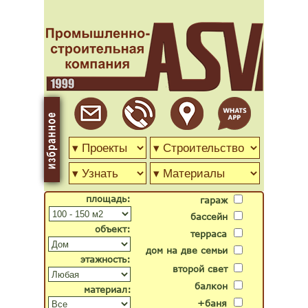
площадь:
гараж
бассейн
объект:
терраса
дом на две семьи
этажность:
второй свет
балкон
материал:
+баня